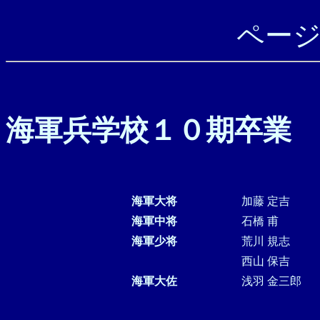
ペー
海軍兵学校１０期卒業
海軍大将
加藤 定吉
海軍中将
石橋 甫
海軍少将
荒川 規志
西山 保吉
海軍大佐
浅羽 金三郎