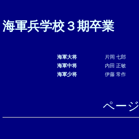
海軍兵学校３期卒業
海軍大将
片岡 七郎
海軍中将
内田 正敏
海軍少将
伊藤 常作
ペー