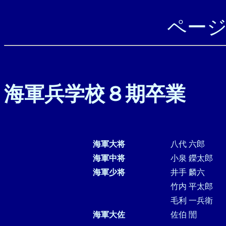
ペー
海軍兵学校８期卒業
海軍大将
八代 六郎
海軍中将
小泉 鑅太郎
海軍少将
井手 麟六
竹内 平太郎
毛利 一兵衛
海軍大佐
佐伯 誾