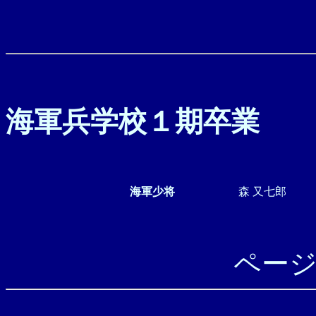
海軍兵学校１期卒業
海軍少将
森 又七郎
ペー