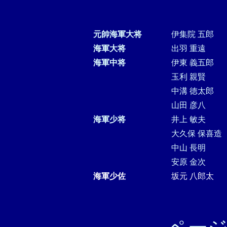
元帥海軍大将
伊集院 五郎
海軍大将
出羽 重遠
海軍中将
伊東 義五郎
玉利 親賢
中溝 徳太郎
山田 彦八
海軍少将
井上 敏夫
大久保 保喜造
中山 長明
安原 金次
海軍少佐
坂元 八郎太
ペー