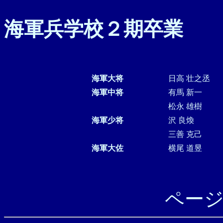
海軍兵学校２期卒業
海軍大将
日高 壮之丞
海軍中将
有馬 新一
松永 雄樹
海軍少将
沢 良煥
三善 克己
海軍大佐
横尾 道昱
ペー