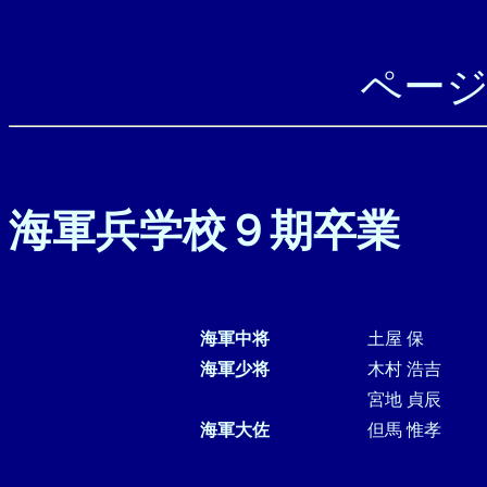
ペー
海軍兵学校９期卒業
海軍中将
土屋 保
海軍少将
木村 浩吉
宮地 貞辰
海軍大佐
但馬 惟孝