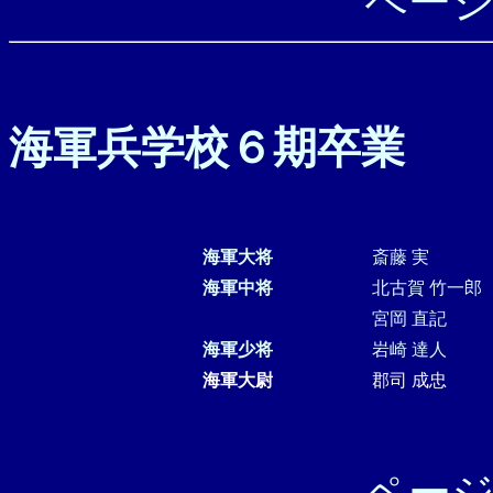
海軍兵学校６期卒業
海軍大将
斎藤 実
海軍中将
北古賀 竹一郎
宮岡 直記
海軍少将
岩崎 達人
海軍大尉
郡司 成忠
ペー