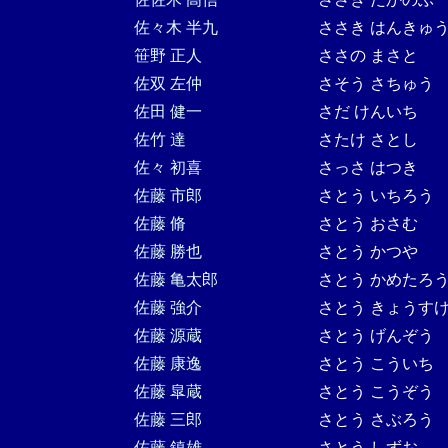
佐々木 半九
ささき はんきゅ
笹野 正人
ささの まさと
佐双 左仲
さそう さちゅう
佐田 健一
さだ けんいち
佐竹 達
さたけ さとし
佐々 初喜
さっさ はつき
佐藤 市郎
さとう いちろう
佐藤 脩
さとう おさむ
佐藤 勝也
さとう かつや
佐藤 亀太郎
さとう かめたろ
佐藤 強介
さとう きょうす
佐藤 源蔵
さとう げんぞう
佐藤 康逸
さとう こういち
佐藤 皐蔵
さとう こうぞう
佐藤 三郎
さとう さぶろう
佐藤 鎮雄
さとう しずお