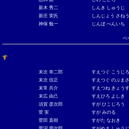
新木 秀二
しんき しゅうじ
新庄 実氏
しんじょう さね
神保 勉一
じんぼ べんいち
ペ
す
末次 幸二郎
すえつぐ こうじ
末次 信正
すえつぐ のぶま
末常 共介
すえつね きょう
末広 由己
すえひろ よしき
須賀 彦次郎
すが ひこじろう
菅 実
すが みのる
菅田 直樹
すがた なおき
菅沼 周次郎
すがぬま しゅう