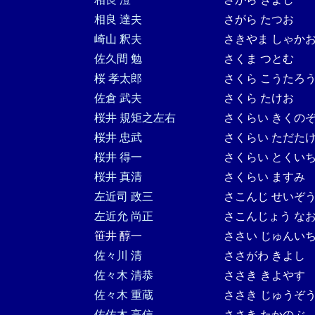
相良 達夫
さがら たつお
崎山 釈夫
さきやま しゃか
佐久間 勉
さくま つとむ
桜 孝太郎
さくら こうたろ
佐倉 武夫
さくら たけお
桜井 規矩之左右
さくらい きくの
桜井 忠武
さくらい ただた
桜井 得一
さくらい とくい
桜井 真清
さくらい ますみ
左近司 政三
さこんじ せいぞ
左近允 尚正
さこんじょう な
笹井 醇一
ささい じゅんい
佐々川 清
ささがわ きよし
佐々木 清恭
ささき きよやす
佐々木 重蔵
ささき じゅうぞ
佐佐木 高信
ささき たかのぶ