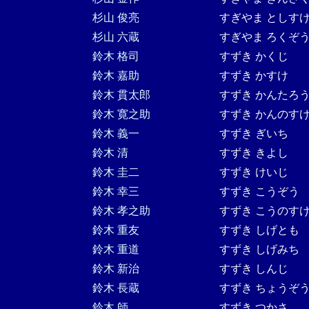
杉山 俊亮
すぎやま としす
杉山 六蔵
すぎやま ろくぞ
鈴木 格司
すずき かくじ
鈴木 嘉助
すずき かすけ
鈴木 貫太郎
すずき かんたろ
鈴木 寛之助
すずき かんのす
鈴木 義一
すずき ぎいち
鈴木 清
すずき きよし
鈴木 圭二
すずき けいじ
鈴木 幸三
すずき こうぞう
鈴木 孝之助
すずき こうのす
鈴木 重友
すずき しげとも
鈴木 重道
すずき しげみち
鈴木 新治
すずき しんじ
鈴木 長蔵
すずき ちょうぞ
鈴木 師
すずき つかさ