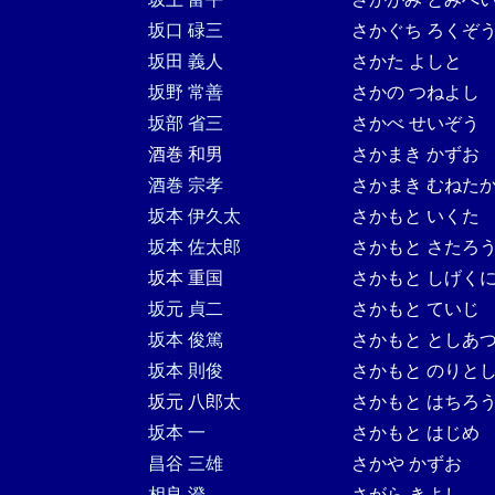
坂口 碌三
さかぐち ろくぞ
坂田 義人
さかた よしと
坂野 常善
さかの つねよし
坂部 省三
さかべ せいぞう
酒巻 和男
さかまき かずお
酒巻 宗孝
さかまき むねた
坂本 伊久太
さかもと いくた
坂本 佐太郎
さかもと さたろ
坂本 重国
さかもと しげく
坂元 貞二
さかもと ていじ
坂本 俊篤
さかもと としあ
坂本 則俊
さかもと のりと
坂元 八郎太
さかもと はちろ
坂本 一
さかもと はじめ
昌谷 三雄
さかや かずお
相良 澄
さがら きよし