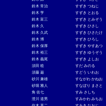
鈴木 常治
すずき つねじ
鈴木 亨
すずき とおる
鈴木 富三
すずき とみぞう
鈴木 久
すずき ひさし
鈴木 久武
すずき ひさたけ
鈴木 博
すずき ひろし
鈴木 保厚
すずき やすあつ
鈴木 裕三
すずき ゆうぞう
鈴木 義尾
すずき よしお
須田 稔
すだ みのる
須藤 巌
すどう いわお
砂川 兼雄
すながわ かねお
砂堀 雅人
すなぼり まさと
角 佐七
すみ さしち
澄川 道男
すみかわ みちお
住木 直二
すみき なおじ