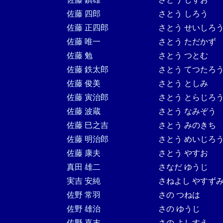
佐藤 四郎
さとう しろう
佐藤 正四郎
さとう せいしろ
佐藤 唯一
さとう ただかず
佐藤 勉
さとう つとむ
佐藤 鉄太郎
さとう てつたろ
佐藤 俊美
さとう としみ
佐藤 寅治郎
さとう とらじろ
佐藤 波蔵
さとう なみぞう
佐藤 巳之吉
さとう みのきち
佐藤 明治郎
さとう めいじろ
佐藤 康夫
さとう やすお
真田 雄二
さなだ ゆうじ
実吉 安純
さねよし やすず
佐野 常羽
さの つねは
佐野 雄治
さの ゆうじ
佐野 嘉末
さの よしすえ