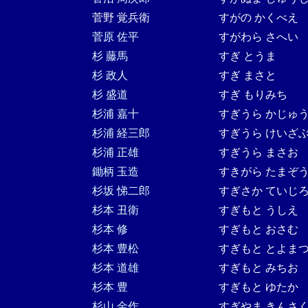
菅野 覚兵衛
すがの かくべえ
菅原 佐平
すがわら さへい
杉 藤馬
すぎ とうま
杉 政人
すぎ まさと
杉 盛道
すぎ もりみち
杉浦 嘉十
すぎうら かじゅ
杉浦 経三郎
すぎうら けいざ
杉浦 正雄
すぎうら まさお
鋤柄 玉造
すきがら たまぞ
杉坂 悌二郎
すぎさか ていじ
杉本 丑衛
すぎもと うしえ
杉本 修
すぎもと おさむ
杉本 豊松
すぎもと とよま
杉本 道雄
すぎもと みちお
杉本 豊
すぎもと ゆたか
杉山 金作
すぎやま きんさ