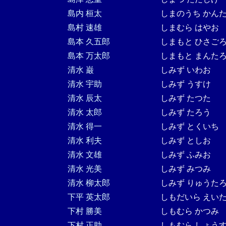
島内 桓太
しまのうち かん
島村 速雄
しまむら はやお
島本 久五郎
しまもと ひさご
島本 万太郎
しまもと まんた
清水 巌
しみず いわお
清水 宇助
しみず うすけ
清水 辰太
しみず たつた
清水 太郎
しみず たろう
清水 得一
しみず とくいち
清水 利夫
しみず としお
清水 文雄
しみず ふみお
清水 光美
しみず みつみ
清水 柳太郎
しみず りゅうた
下平 英太郎
しもだいら えい
下村 勝美
しもむら かつみ
下村 正助
しもむら しょう