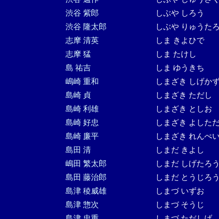
渋谷 紫郎
しぶや しろう
渋谷 隆太郎
しぶや りゅうた
志摩 清英
しま きよひで
志摩 猛
しま たけし
島 祐吉
しま ゆうきち
嶋崎 重和
しまざき しげか
島崎 貞
しまざき ただし
島崎 利雄
しまざき としお
島崎 好忠
しまざき よした
島崎 廉平
しまざき れんぺ
島田 清
しまだ きよし
嶋田 繁太郎
しまだ しげたろ
島田 藤治郎
しまだ とうじろ
島津 稜威雄
しまづ いずお
島津 惣次
しまづ そうじ
島津 忠重
しまづ ただしげ