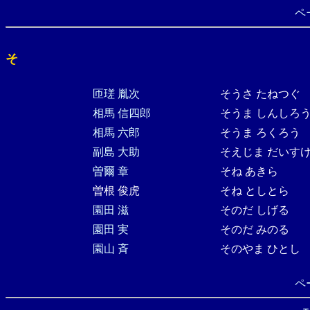
ペ
そ
匝瑳 胤次
そうさ たねつぐ
相馬 信四郎
そうま しんしろ
相馬 六郎
そうま ろくろう
副島 大助
そえじま だいす
曽爾 章
そね あきら
曽根 俊虎
そね としとら
園田 滋
そのだ しげる
園田 実
そのだ みのる
園山 斉
そのやま ひとし
ペ