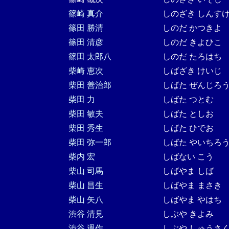
篠崎 真介
しのざき しんす
篠田 勝清
しのだ かつきよ
篠田 清彦
しのだ きよひこ
篠田 太郎八
しのだ たろはち
柴崎 恵次
しばざき けいじ
柴田 善治郎
しばた ぜんじろ
柴田 力
しばた つとむ
柴田 敏夫
しばた としお
柴田 秀生
しばた ひでお
柴田 弥一郎
しばた やいちろ
柴内 宏
しばない こう
柴山 司馬
しばやま しば
柴山 昌生
しばやま まさき
柴山 矢八
しばやま やはち
渋谷 清見
しぶや きよみ
渋谷 週作
しぶや しゅうさ