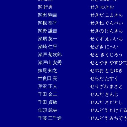
関 行男
せき ゆきお
関田 駒吉
せきだ こまきち
関根 郡平
せきね ぐんぺい
関野 謙吉
せきの けんきち
瀬屑 英一
せくず えいいち
瀬崎 仁平
せざき にへい
瀬戸 菊次郎
せと きくじろう
瀬戸山 安秀
せとやま やすひ
妹尾 知之
せのお ともゆき
世良田 亮
せらだ たすく
芹沢 正人
せりざわ まさと
千田 金二
せんだ きんじ
千田 貞敏
せんだ さだとし
仙頭 武央
せんどう たけて
千藤 三千造
せんどう みちぞ