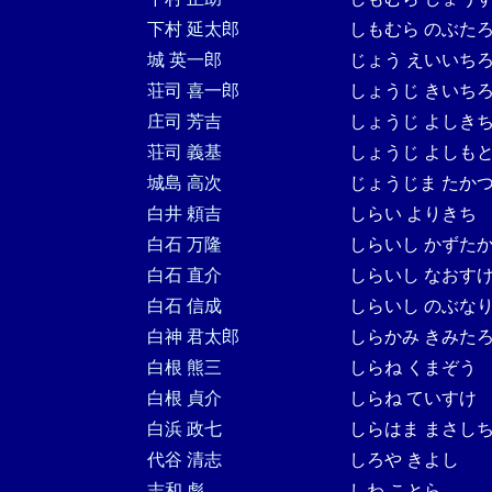
下村 延太郎
しもむら のぶた
城 英一郎
じょう えいいち
荘司 喜一郎
しょうじ きいち
庄司 芳吉
しょうじ よしき
荘司 義基
しょうじ よしも
城島 高次
じょうじま たか
白井 頼吉
しらい よりきち
白石 万隆
しらいし かずた
白石 直介
しらいし なおす
白石 信成
しらいし のぶな
白神 君太郎
しらかみ きみた
白根 熊三
しらね くまぞう
白根 貞介
しらね ていすけ
白浜 政七
しらはま まさし
代谷 清志
しろや きよし
志和 彪
しわ ことら