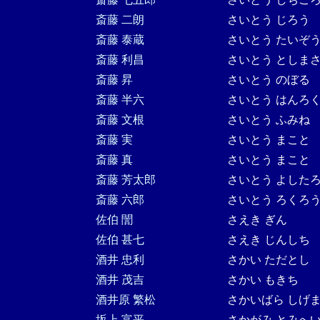
斎藤 二朗
さいとう じろう
斎藤 泰蔵
さいとう たいぞ
斎藤 利昌
さいとう としま
斎藤 昇
さいとう のぼる
斎藤 半六
さいとう はんろ
斎藤 文根
さいとう ふみね
斎藤 実
さいとう まこと
斎藤 真
さいとう まこと
斎藤 芳太郎
さいとう よした
斎藤 六郎
さいとう ろくろ
佐伯 誾
さえき ぎん
佐伯 甚七
さえき じんしち
酒井 忠利
さかい ただとし
酒井 茂吉
さかい もきち
酒井原 繁松
さかいばら しげ
坂上 富平
さかがみ とみへ