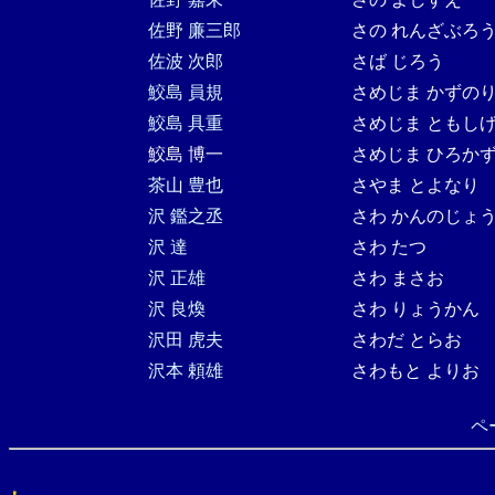
佐野 廉三郎
さの れんざぶろ
佐波 次郎
さば じろう
鮫島 員規
さめじま かずの
鮫島 具重
さめじま ともし
鮫島 博一
さめじま ひろか
茶山 豊也
さやま とよなり
沢 鑑之丞
さわ かんのじょ
沢 達
さわ たつ
沢 正雄
さわ まさお
沢 良煥
さわ りょうかん
沢田 虎夫
さわだ とらお
沢本 頼雄
さわもと よりお
ペ