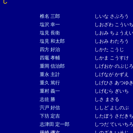
し
椎名 三郎
しいな さぶろう
塩沢 幸一
しおざわ こうい
塩見 長衛
しおみ ちょうえ
塩見 和太郎
しおみ わたろう
四方 好治
しかた こうじ
四竈 孝輔
しかま こうすけ
重岡 信治郎
しげおか のぶじ
重永 主計
しげなが かずえ
重久 篤行
しげひさ あつゆ
重村 義一
しげむら ぎいち
志佐 勝
しさ まさる
宍戸 好信
ししど よしのぶ
下坊 定吉
したぼう さだき
志津田 定一郎
しつだ ていいち
篠崎 磯次
しのざき いそじ