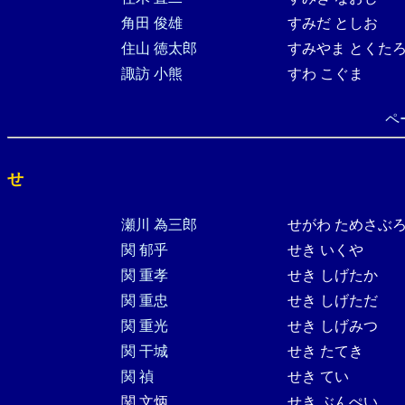
角田 俊雄
すみだ としお
住山 徳太郎
すみやま とくた
諏訪 小熊
すわ こぐま
ペ
せ
瀬川 為三郎
せがわ ためさぶ
関 郁乎
せき いくや
関 重孝
せき しげたか
関 重忠
せき しげただ
関 重光
せき しげみつ
関 干城
せき たてき
関 禎
せき てい
関 文炳
せき ぶんぺい