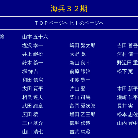
海兵３２期
ＴＯＰページへ
ヒトのページへ
将
山本 五十六
塩沢 幸一
嶋田 繁太郎
吉田 善吾
井上 継松
大野 寛
河村 儀
鈴木 義一
新山 良幸
野辺田 
堀 悌吉
前原 謙治
松下 薫
和田 信房
和波 豊一
太田 質平
片山 登
木田 新平
相良 達夫
柴山 司馬
瀬崎 仁平
武田 維章
富岡 愛次郎
長井 実
広田 穣
増田 乙三郎
松本 忠佐
三戸 基介
御堀 伝造
山内 豊中
山口 清七
吉武 純蔵