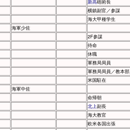
新高
砲術長
横鎮副官／参謀
海大甲種学生
海軍少佐
2F参謀
待命
休職
軍務局局員
軍務局局員／教本部
米国駐在
海軍中佐
命帰朝
北上
副長
海大教官
欧米各国出張