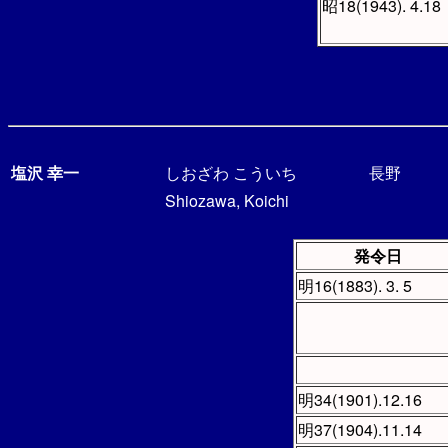
昭18(1943). 4.18
塩沢 幸一
しおざわ こういち
長野
Shiozawa, Koichi
発令日
明16(1883). 3. 5
明34(1901).12.16
明37(1904).11.14