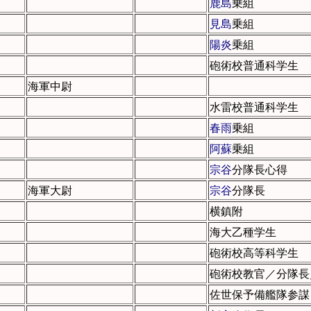
鹿島
乗組
見島
乗組
陽炎
乗組
砲術校普通科学生
海軍中尉
水雷校普通科学生
春雨
乗組
阿蘇
乗組
宗谷
分隊長心得
海軍大尉
宗谷
分隊長
横鎮附
海大乙種学生
砲術校高等科学生
砲術校教官／分隊長
佐世保予備艦隊参謀