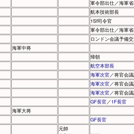
軍令部出仕／海軍省
航本技術部長
1Sf司令官
軍令部出仕／海軍省
ロンドン会議予備交
海軍中将
帰朝
航空本部長
海軍次官
／将官会議
海軍次官
／将官会議
海軍次官
／将官会議
GF長官
／
1F長官
海軍大将
GF長官
元帥