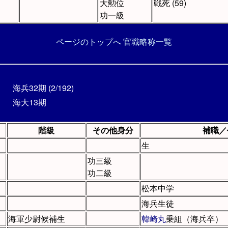
大勲位
戦死 (59)
功一級
ページのトップへ
官職略称一覧
海兵32期 (2/192)
海大13期
階級
その他身分
補職／
生
功三級
功二級
松本中学
海兵生徒
海軍少尉候補生
韓崎丸
乗組（海兵卒）