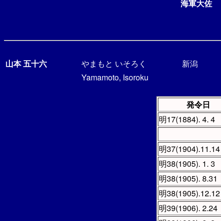
海軍大佐
山本 五十六
やまもと いそろく
新潟
Yamamoto, Isoroku
発令日
明17(1884). 4. 4
明37(1904).11.14
明38(1905). 1. 3
明38(1905). 8.31
明38(1905).12.12
明39(1906). 2.24