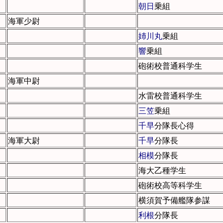
朝日
乗組
海軍少尉
姉川丸
乗組
響
乗組
砲術校普通科学生
海軍中尉
水雷校普通科学生
三笠
乗組
千早
分隊長心得
海軍大尉
千早
分隊長
相模
分隊長
海大乙種学生
砲術校高等科学生
横須賀予備艦隊参謀
利根
分隊長