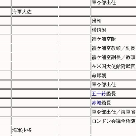
軍令部出仕
海軍大佐
帰朝
横鎮附
霞ケ浦空附
霞ケ浦空教頭／副長
霞ケ浦空副長／教頭
在米国大使館附武官
命帰朝
軍令部出仕
五十鈴
艦長
赤城
艦長
軍令部出仕／海軍省
ロンドン会議全権随
海軍少将