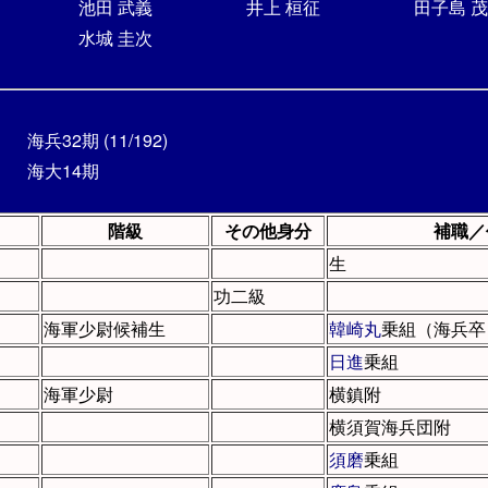
池田 武義
井上 桓征
田子島 
水城 圭次
海兵32期 (11/192)
海大14期
階級
その他身分
補職／
生
功二級
海軍少尉候補生
韓崎丸
乗組（海兵卒
日進
乗組
海軍少尉
横鎮附
横須賀海兵団附
須磨
乗組