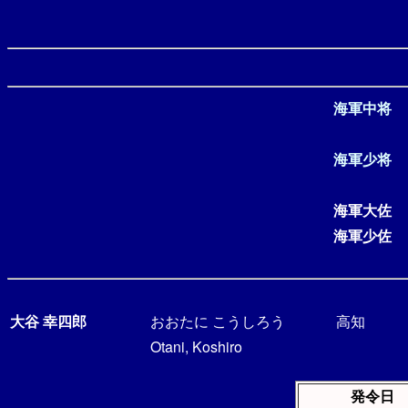
海軍中将
海軍少将
海軍大佐
海軍少佐
大谷 幸四郎
おおたに こうしろう
高知
Otani, Koshiro
発令日